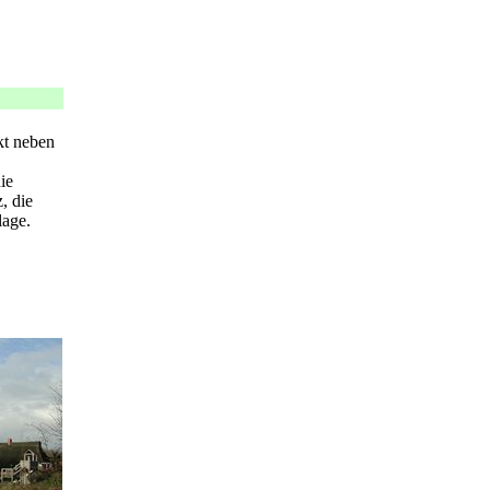
kt neben
ie
, die
lage.